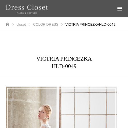
closet
COLOR DRESS
VICTRIA PRINCEZKAHLD-0049
ホーム
COLOR DRESS
VICTRIA PRINCEZKA
HLD-0049