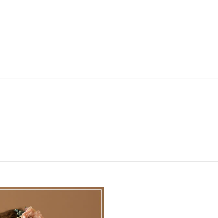
HOME
ABOUT
753