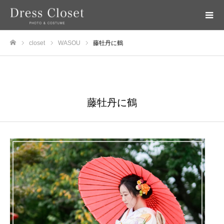
closet
WASOU
藤牡丹に鶴
ホーム
WASOU
藤牡丹に鶴