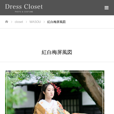
closet
WASOU
紅白梅屏風図
ホーム
WASOU
紅白梅屏風図