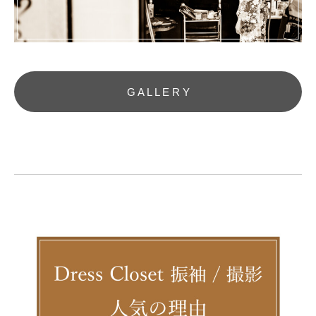
G A L L E R Y