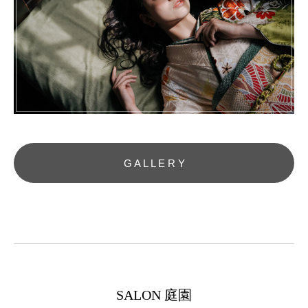
G A L L E R Y
SALON 庭園