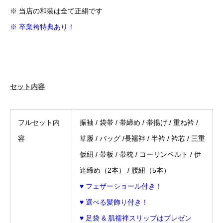
※ 当店の和装は全て正絹です
※ 卒業袴特典あり！
セット内容
フルセット内
振袖 / 袋帯 / 帯締め / 帯揚げ / 重ね衿 /
容
草履 / バッグ /長襦袢 / 半衿 / 衿芯 / 三重
仮紐 / 帯板 / 帯枕 / コーリンベルト / 伊
達締め（2本） / 腰紐（5本）
♥ フェザーショール付き！
♥ 選べる髪飾り付き！
♥ 足袋 & 肌襦袢スリップはプレゼン